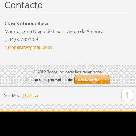
Contacto
Clases idioma Ruso
Madrid, zona Diego de León - Av-da de América.
(+34)652051050
rusopara
ti@gmail
.com
© 2012 Todos los derechos reservados.
Crea una página web gratis
Ver:
Móvil
|
Clásica