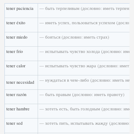
tener paciencia
— быть терпеливым (дословно: иметь терпени
tener éxito
— иметь успех, пользоваться успехом (дословн
tener miedo
— бояться (дословно: иметь страх)
tener frío
— испытывать чувство холода (дословно: иметь
tener calor
— испытывать чувство жара
(дословно: иметь 
— нуждаться в чем–либо (дословно: иметь нео
tener necesidad
tener razón
— быть правым (дословно: иметь правоту)
tener hambre
— хотеть есть, быть голодным (дословно: имет
tener sed
— хотеть пить, испытывать жажду (дословно: 