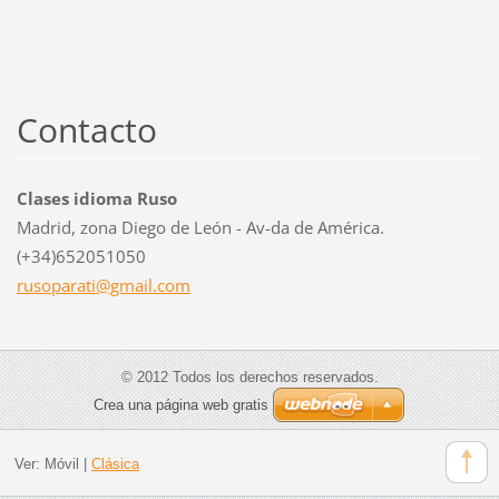
Contacto
Clases idioma Ruso
Madrid, zona Diego de León - Av-da de América.
(+34)652051050
rusopara
ti@gmail
.com
© 2012 Todos los derechos reservados.
Crea una página web gratis
Ver:
Móvil
|
Clásica