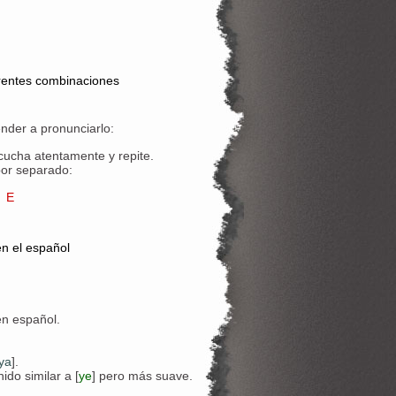
rentes combinaciones
nder a pronunciarlo:
cucha atentamente y repite.
 por separado:
Е
en el español
en español.
ya
].
ido similar a [
ye
] pero más suave.