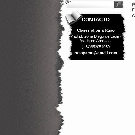
p
E
G
CONTACTO
Clases idioma Ruso
Madrid, zona Diego de León -
Av-da de América.
(+34)652051050
rusopara
ti@gmail
.com