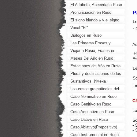
El Alfabeto, Abecedario Ruso
P
Pronunciación en Ruso
El signo blando ь y el signo
Le
duro ъ en Ruso
Vocal "Ы"
- 
Diálogos en Ruso
Las Primeras Frases y
As
Palabras en Ruso
Viajar a Rusia, Frases en
Ha
Ruso
Meses Del Año en Ruso
Es
(Месяцы Года)
Estaciones del Año en Ruso
L
(Времена года)
Plural y declinaciones de los
S
Sustantivos en Ruso
Sustantivos. Имена
La
существительные
Los casos gramaticales del
Ruso.Русские падежи
Caso Nominativo en Ruso
C
Caso Genitivo en Ruso
La
Caso Acusativo en Ruso
Caso Dativo en Ruso
So
- 
Caso Ablativo(Prepositivo)
- 
en Ruso
Caso Instrumental en Ruso