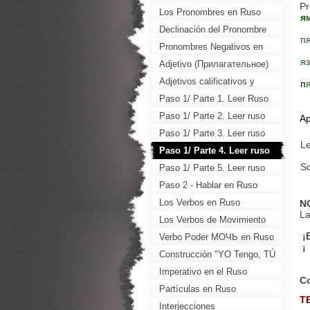
Pr
Los Pronombres en Ruso
я
Declinación del Pronombre
п
Ruso Personal Reflexivo -
Pronombres Negativos en
я
з
СЕБЯ ! (yo misma)
Ruso
Adjetivo (Прилагательное)
Adjetivos calificativos y
п
relativos (Относительные
Paso 1/ Parte 1. Leer Ruso
Прилагательные)
Paso 1/ Parte 2. Leer ruso
Ap
Paso 1/ Parte 3. Leer ruso
L
Paso 1/ Parte 4. Leer ruso
S
Paso 1/ Parte 5. Leer ruso
Paso 2 - Hablar en Ruso
Los Verbos en Ruso
N
La
Los Verbos de Movimiento
¡
en Ruso
Verbo Poder МОЧЬ en Ruso
¡
Construcción "YO Tengo, TÚ
Tienes", en Ruso
Imperativo en el Ruso
C
Partículas en Ruso
T
Interjecciones