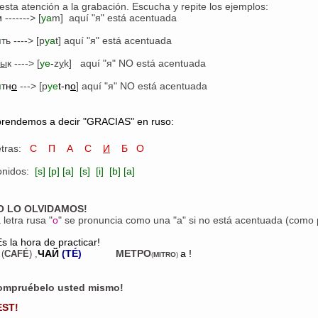
esta atención a la grabación. Escucha y repite los ejemplos:
-------> [
ya
m] aquí "я" está acentuada
м
я
ть ----> [p
ya
t] aquí "я" está acentuada
ы
к ----> [
ye
-
z
y
k] aquí "я" NO está acentuada
я
тн
о
---> [p
ye
t-n
o
] aquí "я" NO está acentuada
rendemos a decir "GRACIAS" en ruso:
etras:
С П А С
И
Б О
onidos:
[s] [p] [a] [s] [i] [b] [a]
O LO OLVIDAMOS!
 letra rusa "
o
" se pronuncia como una "a" si no está acentuada (como
Es la hora de practicar!
MEТРO
a
!
(
CAFÉ
) ,
ЧАЙ
(TÉ)
(
MITRO
)
ompruébelo usted mismo!
EST!