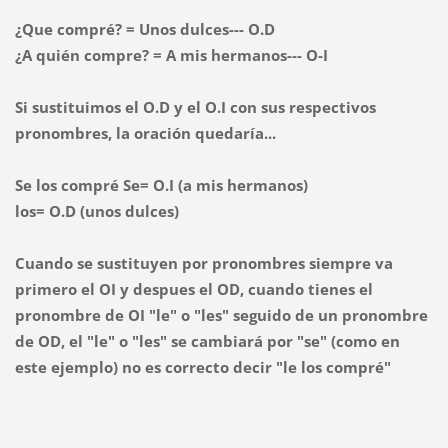
¿Que compré? = Unos dulces--- O.D
¿A quién compre? = A mis hermanos--- O-I
Si sustituimos el O.D y el O.I con sus respectivos
pronombres, la oración quedaría...
Se los compré Se= O.I (a mis hermanos)
los= O.D (unos dulces)
Cuando se sustituyen por pronombres siempre va
primero el OI y despues el OD, cuando tienes el
pronombre de OI "le" o "les" seguido de un pronombre
de OD, el "le" o "les" se cambiará por "se" (como en
este ejemplo) no es correcto decir "le los compré"