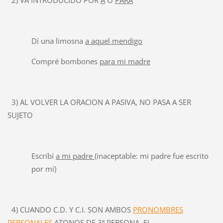
2) VA INTRODUCIDO POR
A
O
PARA
Dí una limosna
a aquel mendigo
Compré bombones
para mi madre
3) AL VOLVER LA ORACION A PASIVA, NO PASA A SER
SUJETO
Escribí
a mi padre
(inaceptable: mi padre fue escrito
por mí)
4) CUANDO C.D. Y C.I. SON AMBOS
PRONOMBRES
PERSONALES
ATONOS DE 3ª PERSONA, EL