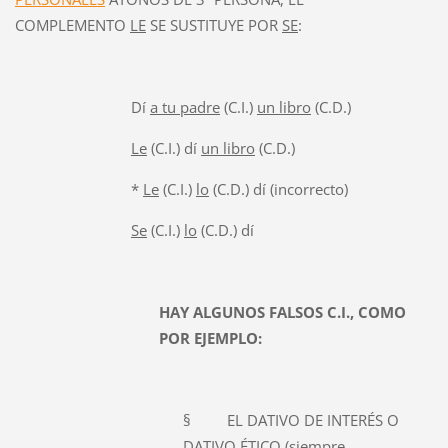
COMPLEMENTO
LE
SE SUSTITUYE POR
SE
:
Dí
a tu padre
(C.I.)
un libro
(C.D.)
Le
(C.I.) dí
un libro
(C.D.)
*
Le
(C.I.)
lo
(C.D.) dí (incorrecto)
Se
(C.I.)
lo
(C.D.) dí
HAY ALGUNOS FALSOS C.I., COMO
POR EJEMPLO:
§ EL DATIVO DE INTERÉS O
DATIVO ÉTICO (siempre