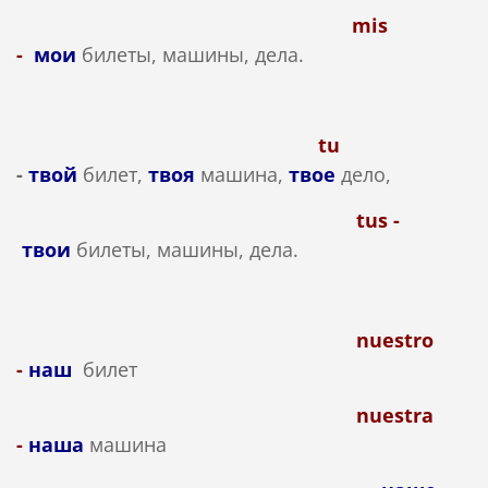
mis
-
мои
билеты, машины, дела.
tu
-
твой
билет,
твоя
машина,
твое
дело,
tus -
твои
билеты, машины, дела.
nuestro
-
наш
билет
nuestra
-
наша
машина