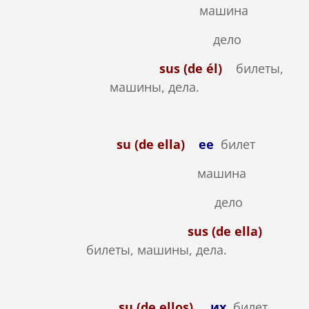
машина
дело
sus (de él)
билеты,
машины, дела.
su (de ella)
ее
билет
машина
дело
sus (de ella)
билеты, машины, дела.
su (de ellos)
их
билет