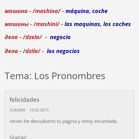
машинa - /mashina/ -
máquina, coche
машины - /mashini/ -
las maquinas, los coches
делo - /dzelo/
-
negocio
дела - /dzila/ -
los
negocios
Tema: Los Pronombres
felicidades
CLAUDIA
15.02.2015
recien he descubierto tu página y estoy encantada.
Gracias!