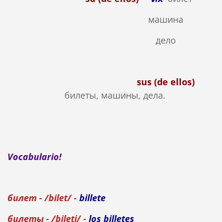
машина
дело
sus (de ellos)
билеты, машины, дела.
Vocabulario!
билет - /bilet/ -
billete
билеты - /bileti/ -
los billetes