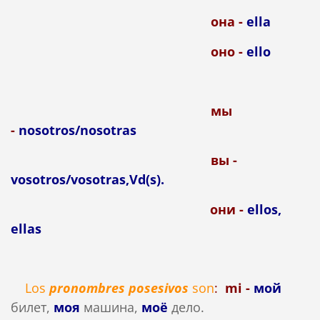
она -
ella
оно -
ello
мы
-
nosotros/nosotras
вы -
vosotros/vosotras,Vd(s).
они -
ellos,
ellas
Los
pronombres posesivos
son
:
mi -
мой
билет,
моя
машина,
моё
дело.