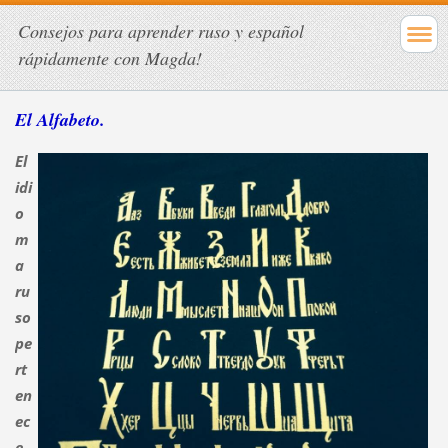
Consejos para aprender ruso y español
rápidamente con Magda!
El Alfabeto.
El
idi
o
m
a
ru
so
pe
rt
en
ec
e