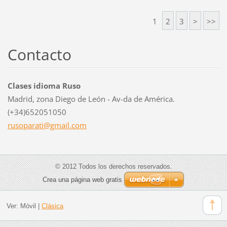
1
2
3
>
>>
Contacto
Clases idioma Ruso
Madrid, zona Diego de León - Av-da de América.
(+34)652051050
rusopara
ti@gmail
.com
© 2012 Todos los derechos reservados.
Crea una página web gratis
Ver:
Móvil
|
Clásica