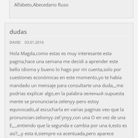
Alfabeto,Abecedario Ruso
dudas
DAVID
03.01.2016
Hola Magda,como estas es muy interesante esta
pagina,hace una semana me decidí a aprender este
bello idioma y bueno lo hago por mi cuenta,solo por
cuestiones económicas en este momento,yo te había
mandado un mensaje para consultarte una duda,,,me
podrías explicar algo,en la palabra-зеленый-supuesta
mente se pronunciaría-zelenyy-pero estoy
equivocado,al escucharla en varias paginas veo que la
pronuncian-zelionyy-zel´ynyy,con una O en vez de una
E,,,,entiendo que la segunda e cambia por una ё,esto es
así?,,,y esta ё,siempre va acentuada,pero aparece