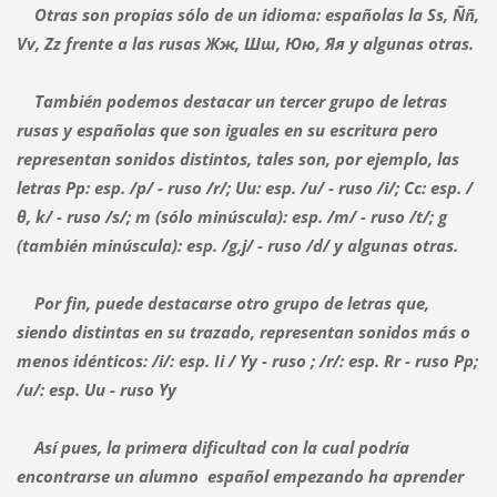
Otras son propias sólo de un idioma: españolas la Ss, Ññ,
Vv, Zz frente a las rusas Жж, Шш, Юю, Яя y algunas otras.
También podemos destacar un tercer grupo de letras
rusas y españolas que son iguales en su escritura pero
representan sonidos distintos, tales son, por ejemplo, las
letras Pp: esp. /p/ - ruso /r/; Uu: esp. /u/ - ruso /i/; Cc: esp. /
θ, k/ - ruso /s/; m (sólo minúscula): esp. /m/ - ruso /t/; g
(también minúscula): esp. /g,j/ - ruso /d/ y algunas otras.
Por fin, puede destacarse otro grupo de letras que,
siendo distintas en su trazado, representan sonidos más o
menos idénticos: /i/: esp. Ii / Yy - ruso ; /r/: esp. Rr - ruso Pp;
/u/: esp. Uu - ruso Yy
Así pues, la primera dificultad con la cual podría
encontrarse un alumno español empezando ha aprender