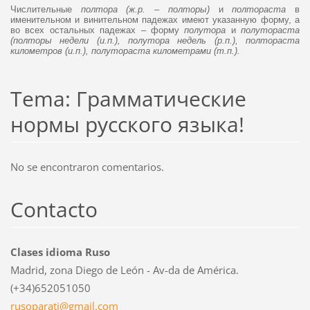
Числительные
полтора (ж.р. – полторы)
и
полтораста
в
именительном и винительном падежах имеют указанную форму, а
во всех остальных падежах – форму
полутора
и
полутораста
(полторы недели (и.п.), полутора недель (р.п.), полтораста
километров (и.п.), полутораста километрами (т.п.).
Tema: Грамматические
нормы русского языка!
No se encontraron comentarios.
Contacto
Clases idioma Ruso
Madrid, zona Diego de León - Av-da de América.
(+34)652051050
rusopara
ti@gmail
.com