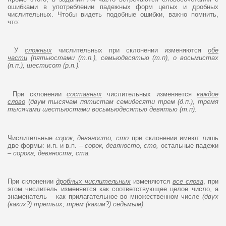
ошибками в употреблении падежных форм целых и дробных
числительных. Чтобы видеть подобные ошибки, важно помнить,
что:
У
сложных
числительных при склонении изменяются
обе
части
(пятьюстами (т.п.), семьюдесятью (т.п), о восьмистах
(п.п.), шестисот (р.п.).
При склонении
составных
числительных изменяется
каждое
слово
(
двум тысячам пятистам семидесяти трем (д.п.), тремя
тысячами шестьюстами восьмьюдесятью девятью (т.п).
Числительные
сорок, девяносто, сто
при склонении имеют лишь
две формы: и.п. и в.п. –
сорок, девяносто, сто,
остальные падежи
–
сорока, девяноста, ста.
При склонении
дробных числительных
изменяются
все слова
, при
этом числитель изменяется как соответствующее целое число, а
знаменатель – как прилагательное во множественном числе
(двух
(каких?) третьих; трем (каким?) седьмым).