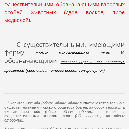
существительными, обозначающими взрослых
особей животных (двое волков, трое
медведей).
С существительными, имеющими
форму
и
только множественного числа
обозначающими
названия парных или составных
предметов
(двое саней, четверо ворот, семеро суток).
Числительное
оба
(обоих, обоим, обоими)
употребляется только с
существительными мужского рода
(оба брата, на обоих столах),
а
числительное
обе (обеих, обеим, обеими)
– только с
существительными женского рода
(обе сестры, по обеим
сторонам).
Кроме этого, в задании А4 часто встречаются словосочетания с