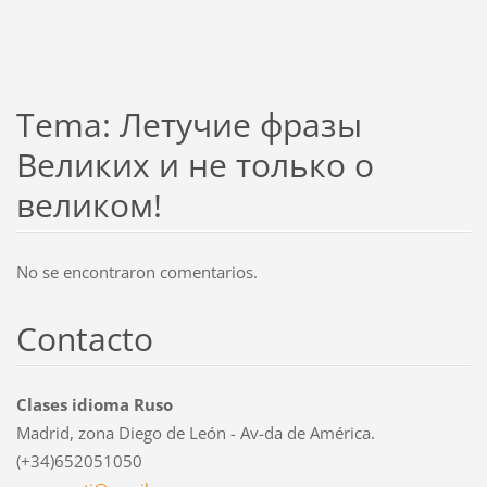
С
с
а
Tema: Летучие фразы
й
т
Великих и не только о
а
великом!
h
t
t
No se encontraron comentarios.
p
s
:
Contacto
/
/
w
Clases idioma Ruso
w
Madrid, zona Diego de León - Av-da de América.
w
(+34)652051050
.